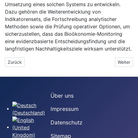
Umsetzung eines solchen Systems zu entwickeln.
Dazu gehören die Weiterentwicklung von
Indikatorensets, die Fortschreibung analytischer
Methoden sowie die Prüfung operativer Optionen, um
sicherzustellen, dass das Bioökonomie-Monitoring
eine evidenzbasierte Entscheidungsfindung und die
langfristigen Nachhaltigkeitsziele wirksam unterstützt.
Vorheriger Beitrag: Virtual Workshop: Toward a Key Indicator S
Nächster 
Zurück
Weiter
Über uns
Sprache auswählen
Impressum
Datenschutz
Sitemap