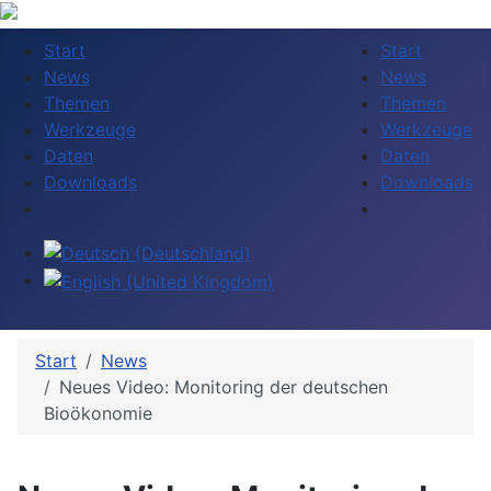
Start
Start
News
News
Themen
Themen
Werkzeuge
Werkzeuge
Daten
Daten
Downloads
Downloads
Sprache auswählen
Start
News
Neues Video: Monitoring der deutschen
Bioökonomie